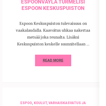
ESPOONVÄYLÄ TURMELISI
ESPOON KESKUSPUISTON
Espoon Keskuspuiston tulevaisuus on
vaakalaudalla. Kaavoitus uhkaa nakertaa
metsää joka reunalta. Lisäksi
Keskuspuiston keskelle suunnitellaan …
READ MORE
,
ESPOO
KOULUT, VARHAISKASVATUS JA