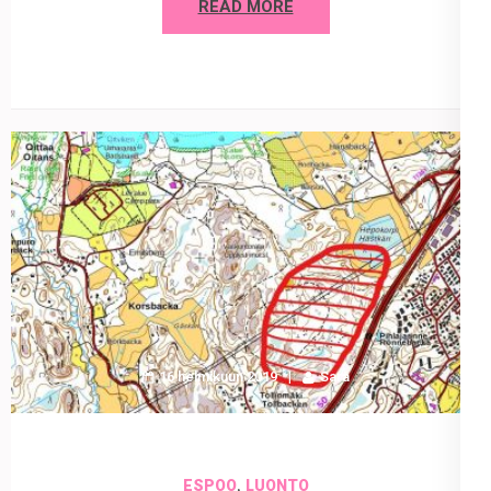
READ MORE
16 helmikuun 2019
Sara
,
ESPOO
LUONTO