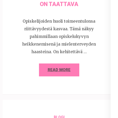
ON TAATTAVA
Opiskelijoiden huoli toimeentulonsa
riittävyydestä kasvaa. Tämä näkyy
pahimmillaan opiskelukyvyn
heikkenemisenä ja mielenterveyden
haasteina. On kehitettävä …
READ MORE
BLOGI