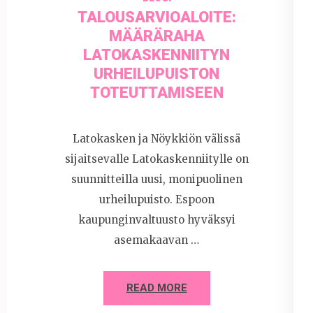
TALOUSARVIOALOITE:
MÄÄRÄRAHA
LATOKASKENNIITYN
URHEILUPUISTON
TOTEUTTAMISEEN
Latokasken ja Nöykkiön välissä
sijaitsevalle Latokaskenniitylle on
suunnitteilla uusi, monipuolinen
urheilupuisto. Espoon
kaupunginvaltuusto hyväksyi
asemakaavan …
READ MORE