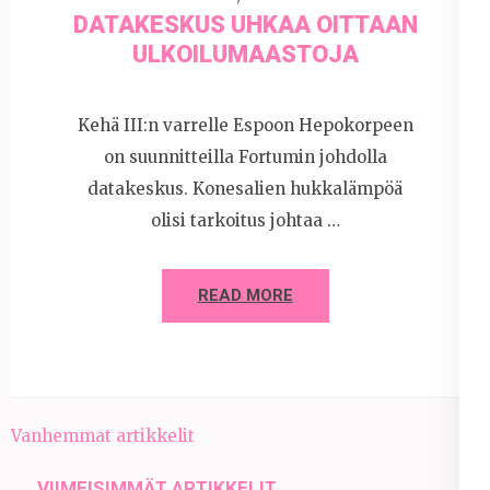
DATAKESKUS UHKAA OITTAAN
ULKOILUMAASTOJA
Kehä III:n varrelle Espoon Hepokorpeen
on suunnitteilla Fortumin johdolla
datakeskus. Konesalien hukkalämpöä
olisi tarkoitus johtaa …
READ MORE
Artikkelien
Vanhemmat artikkelit
selaus
VIIMEISIMMÄT ARTIKKELIT