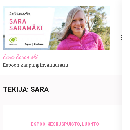
Skip
to
content
(Press
Enter)
Sara Saramäki
Espoon kaupunginvaltuutettu
TEKIJÄ:
SARA
,
,
ESPOO
KESKUSPUISTO
LUONTO