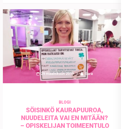
29 maaliskuun 2019
Sara
BLOGI
SÖISINKÖ KAURAPUUROA,
NUUDELEITA VAI EN MITÄÄN?
– OPISKELIJAN TOIMEENTULO