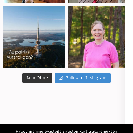
Load More
Follow on Instagram
Copyright © 2026
Sara Saramäki
.
Elegant Pink
Hyödynnämme evästeitä sivuston käyttäjäkokemuksen