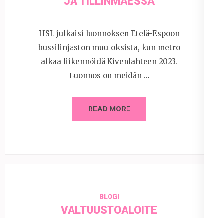
JA TILLINMÄESSÄ
HSL julkaisi luonnoksen Etelä-Espoon
bussilinjaston muutoksista, kun metro
alkaa liikennöidä Kivenlahteen 2023.
Luonnos on meidän …
READ MORE
BLOGI
VALTUUSTOALOITE