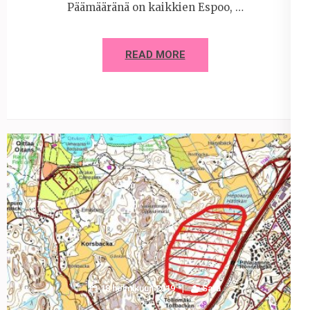
Päämääränä on kaikkien Espoo, …
READ MORE
18 helmikuun 2019
Sara