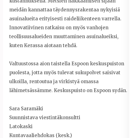
kustannuksella. Metsien hakkaamisen sijaan
meidän kannattaa täydennysrakentaa nykyisiä
asuinalueita erityisesti raideliikenteen varrella.
Innovatiivinen ratkaisu on myös vanhojen
teollisuusalueiden muuttaminen asuinalueiksi,
kuten Kerassa aiotaan tehdä.
Valtuustossa aion taistella Espoon keskuspuiston
puolesta, jotta myös tulevat sukupolvet saisivat
ulkoilla, rentoutua ja virkistyä omassa
lähimetsässämme. Keskuspuisto on Espoon sydän.
Sara Saramäki
Suunnistava viestintäkonsultti
Latokaski
Kuntavaaliehdokas (kesk.)