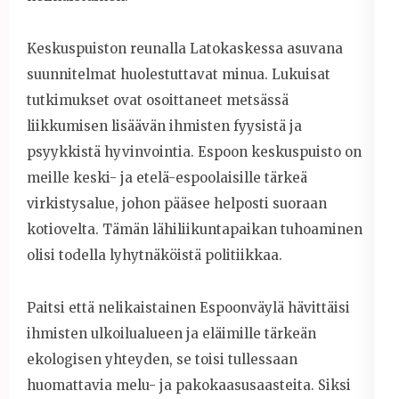
Keskuspuiston reunalla Latokaskessa asuvana
suunnitelmat huolestuttavat minua. Lukuisat
tutkimukset ovat osoittaneet metsässä
liikkumisen lisäävän ihmisten fyysistä ja
psyykkistä hyvinvointia. Espoon keskuspuisto on
meille keski- ja etelä-espoolaisille tärkeä
virkistysalue, johon pääsee helposti suoraan
kotiovelta. Tämän lähiliikuntapaikan tuhoaminen
olisi todella lyhytnäköistä politiikkaa.
Paitsi että nelikaistainen Espoonväylä hävittäisi
ihmisten ulkoilualueen ja eläimille tärkeän
ekologisen yhteyden, se toisi tullessaan
huomattavia melu- ja pakokaasusaasteita. Siksi