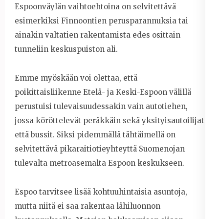
Espoonväylän vaihtoehtoina on selvitettävä
esimerkiksi Finnoontien perusparannuksia tai
ainakin valtatien rakentamista edes osittain
tunneliin keskuspuiston ali.
Emme myöskään voi olettaa, että
poikittaisliikenne Etelä- ja Keski-Espoon välillä
perustuisi tulevaisuudessakin vain autotiehen,
jossa köröttelevät peräkkäin sekä yksityisautoilijat
että bussit. Siksi pidemmällä tähtäimellä on
selvitettävä pikaraitiotieyhteyttä Suomenojan
tulevalta metroasemalta Espoon keskukseen.
Espoo tarvitsee lisää kohtuuhintaisia asuntoja,
mutta niitä ei saa rakentaa lähiluonnon