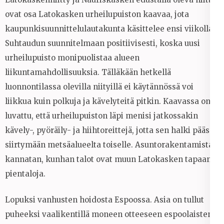
ovat osa Latokasken urheilupuiston kaavaa, jota
kaupunkisuunnittelulautakunta käsittelee ensi viikolla.
Suhtaudun suunnitelmaan positiivisesti, koska uusi
urheilupuisto monipuolistaa alueen
liikuntamahdollisuuksia. Tälläkään hetkellä
luonnontilassa olevilla niityillä ei käytännössä voi
liikkua kuin polkuja ja kävelyteitä pitkin. Kaavassa on
luvattu, että urheilupuiston läpi menisi jatkossakin
kävely-, pyöräily- ja hiihtoreittejä, jotta sen halki pääsee
siirtymään metsäalueelta toiselle. Asuntorakentamista
kannatan, kunhan talot ovat muun Latokasken tapaan
pientaloja.
Lopuksi vanhusten hoidosta Espoossa. Asia on tullut
puheeksi vaalikentillä moneen otteeseen espoolaisten