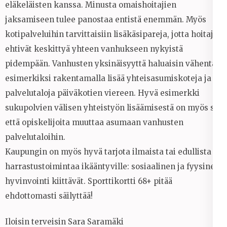
eläkeläisten kanssa. Minusta omaishoitajien
jaksamiseen tulee panostaa entistä enemmän. Myös
kotipalveluihin tarvittaisiin lisäkäsipareja, jotta hoitajat
ehtivät keskittyä yhteen vanhukseen nykyistä
pidempään. Vanhusten yksinäisyyttä haluaisin vähentää
esimerkiksi rakentamalla lisää yhteisasumiskoteja ja
palvelutaloja päiväkotien viereen. Hyvä esimerkki
sukupolvien välisen yhteistyön lisäämisestä on myös se,
että opiskelijoita muuttaa asumaan vanhusten
palvelutaloihin.
Kaupungin on myös hyvä tarjota ilmaista tai edullista
harrastustoimintaa ikääntyville: sosiaalinen ja fyysinen
hyvinvointi kiittävät. Sporttikortti 68+ pitää
ehdottomasti säilyttää!
Iloisin terveisin Sara Saramäki