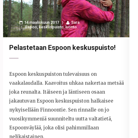
14 maaliskuun 2017
Sara
Espoo
,
keskuspuisto
,
luonto
Pelastetaan Espoon keskuspuisto!
Espoon keskuspuiston tulevaisuus on
vaakalaudalla. Kaavoitus uhkaa nakertaa metsää
joka reunalta. Itäiseen ja läntiseen osaan
jakautuvan Espoon keskuspuiston halkaisee
nykyisellään Finnoontie. Sen rinnalle on jo
vuosikymmeniä suunniteltu uutta valtatietä,
Espoonväylää, joka olisi pahimmillaan
nelikaistainen.