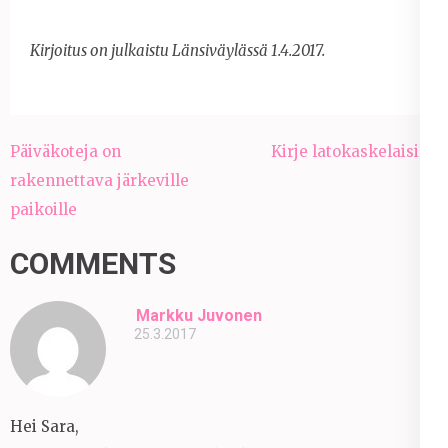
Kirjoitus on julkaistu Länsiväylässä 1.4.2017.
Artikkelien
Päiväkoteja on
Kirje latokaskelaisille
selaus
rakennettava järkeville
paikoille
COMMENTS
Markku Juvonen
25.3.2017
Hei Sara,