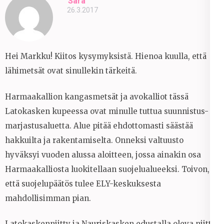
Sara
26.3.2017
Hei Markku! Kiitos kysymyksistä. Hienoa kuulla, että
lähimetsät ovat sinullekin tärkeitä.
Harmaakallion kangasmetsät ja avokalliot tässä
Latokasken kupeessa ovat minulle tuttua suunnistus- ja
marjastusaluetta. Alue pitää ehdottomasti säästää
hakkuilta ja rakentamiselta. Onneksi valtuusto
hyväksyi vuoden alussa aloitteen, jossa ainakin osa
Harmaakalliosta luokitellaan suojelualueeksi. Toivon,
että suojelupäätös tulee ELY-keskuksesta
mahdollisimman pian.
Latokaskenniitty ja Nauriskasken edustalla oleva niitty